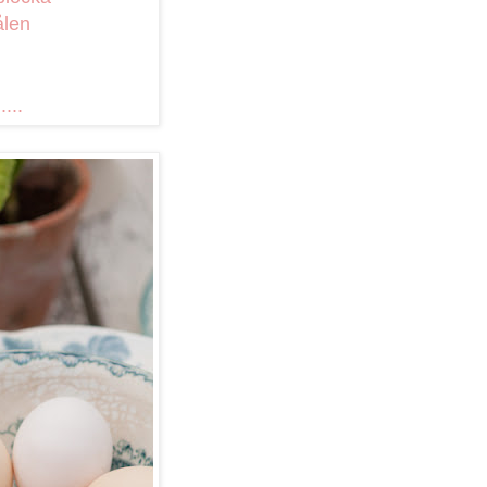
ålen
...