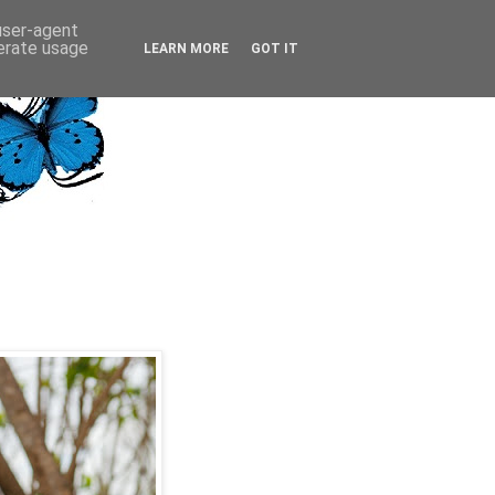
 user-agent
nerate usage
LEARN MORE
GOT IT