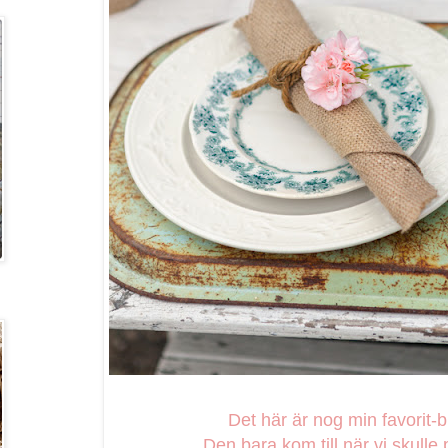
Det här är nog min favorit-bi
Den bara kom till när vi skulle