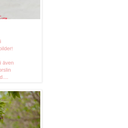
i
bilder!
i även
rslin
....