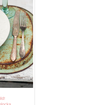
ld!
 plocka