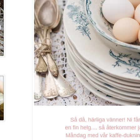
Så då, härliga vänner! Ni få
en fin helg.... så återkommer 
Måndag med vår kaffe-dukning.