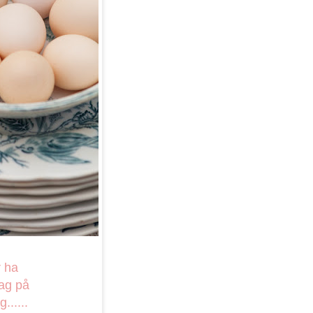
r ha
jag på
.....