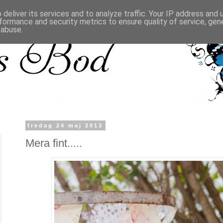
deliver its services and to analyze traffic. Your IP address and
formance and security metrics to ensure quality of service, ge
 abuse.
fredag 24 maj 2013
Mera fint.....