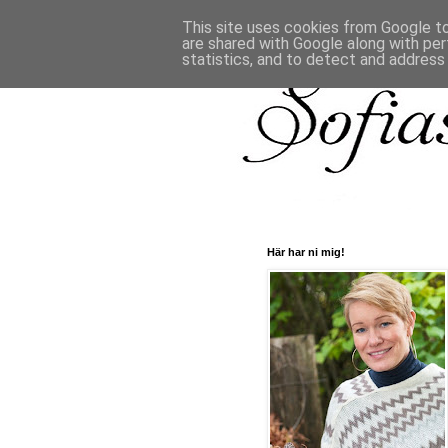
This site uses cookies from Google to 
are shared with Google along with per
statistics, and to detect and address
Här har ni mig!