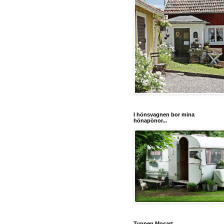
I hönsvagnen bor mina
hönapönor...
Tuppen Mosart