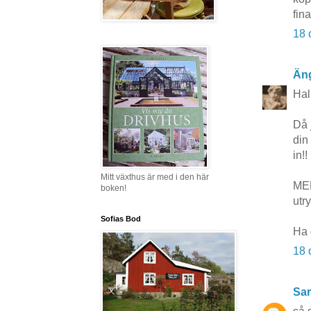
fin
18 
Äng
Hal
Då 
din
in!
Mitt växthus är med i den här
MEN
boken!
utr
Sofias Bod
Ha 
18 
Sar