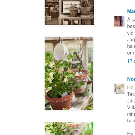
Mar
Å s
bes
vid 
Jag
ha 
om 
17 
No
Hej
Tac
Jät
Vil
min
han
Ha 