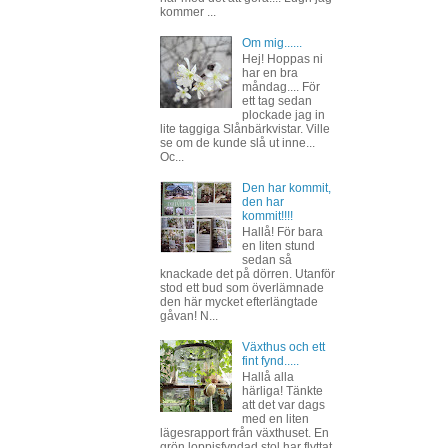
kommer ...
Om mig......
Hej! Hoppas ni
har en bra
måndag.... För
ett tag sedan
plockade jag in
lite taggiga Slånbärkvistar. Ville
se om de kunde slå ut inne...
Oc...
Den har kommit,
den har
kommit!!!!
Hallå! För bara
en liten stund
sedan så
knackade det på dörren. Utanför
stod ett bud som överlämnade
den här mycket efterlängtade
gåvan! N...
Växthus och ett
fint fynd.....
Hallå alla
härliga! Tänkte
att det var dags
med en liten
lägesrapport från växthuset. En
grön loppisfyndad stol har flyttat