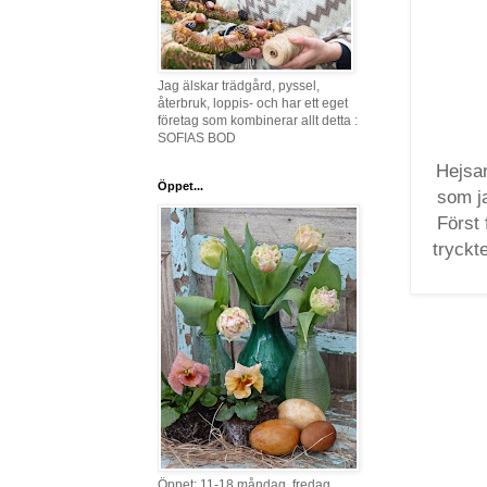
Jag älskar trädgård, pyssel,
återbruk, loppis- och har ett eget
företag som kombinerar allt detta :
SOFIAS BOD
Hejsan
Öppet...
som ja
Först 
tryckt
Öppet: 11-18 måndag, fredag,