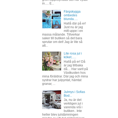
in..... E...
Färgskygga
ombedes
blunda.....
Hallå där på er!
Just nu är jag
mitt uppe i en
massa målande. Tillverkar
saker till butiken så det bara
sprutar om det! Jag är lite så
att...
Lite rosa jul i
köket......
Hallå på er! Då
är jag tillbaka
då.... Har varit på
Västkusten hos
mina föräldrar. Där jag och mina
systrar har julpyntat, hämtat
granar, ...
Julmys i Sofias
Bod...
Ja, nu är det
verkligen jul i
varenda vrå i
butiken.. Inte
heller blev julstämningen