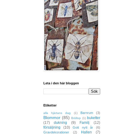
Leta i den här bloggen
Etiketter
Barnrum
(3)
alla hjärtans dag
(1)
Blommor
(85)
buketter
Bröllop
(1)
(17)
dukning
(9)
Familj
(12)
försäljning
(10)
Gott nytt år
(6)
Hallen
(7)
Gravdekorationer
(2)