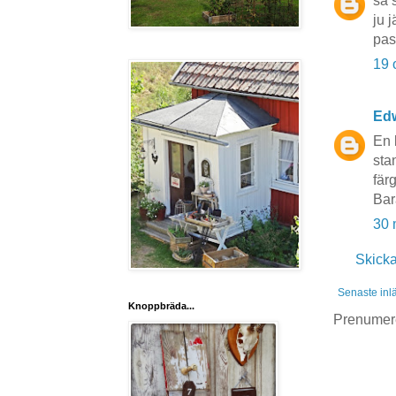
så 
ju 
pas
19 
Ed
En 
sta
fär
Bar
30 
Skick
Senaste inl
Knoppbräda...
Prenumer