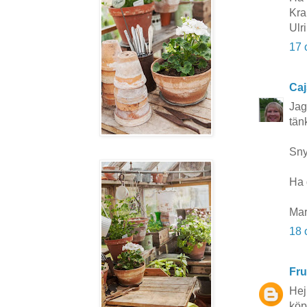
Kr
Ulr
17 
Caj
Jag
tänk
Sny
Ha d
Mar
18 
Fru
Hej
köp