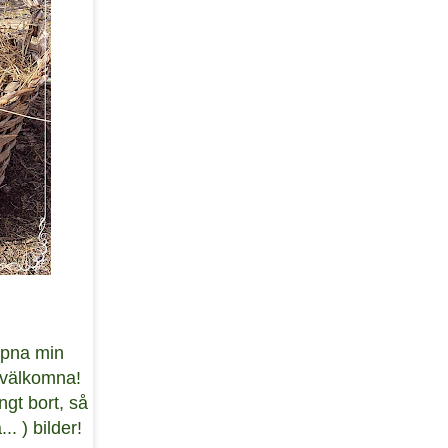
öppna min
gt välkomna!
ngt bort, så
.. ) bilder!