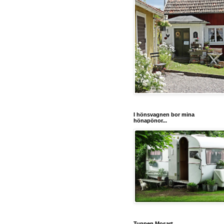
I hönsvagnen bor mina
hönapönor...
Tuppen Mosart