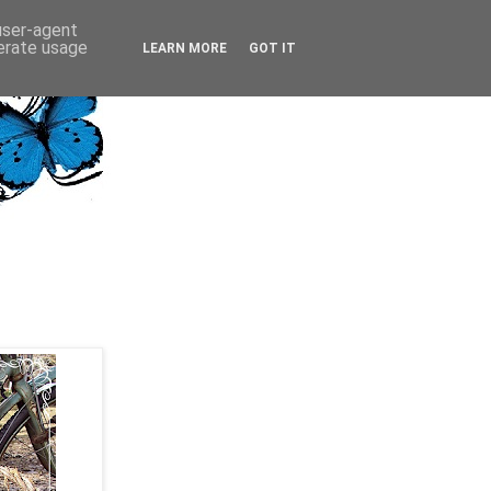
 user-agent
nerate usage
LEARN MORE
GOT IT