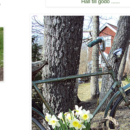
Håll till godo ......
a