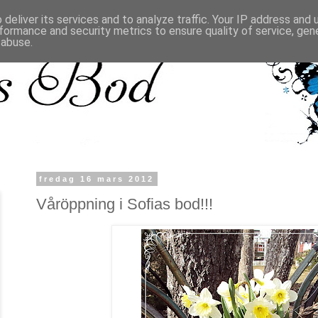
deliver its services and to analyze traffic. Your IP address and
formance and security metrics to ensure quality of service, ge
 abuse.
fredag 16 mars 2012
Våröppning i Sofias bod!!!