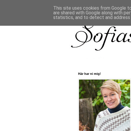
This site uses cookies from Google to 
are shared with Google along with per
statistics, and to detect and address
Här har ni mig!