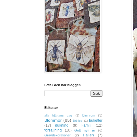
Leta i den här bloggen
Etiketter
Barnrum
(3)
alla hjärtans dag
(1)
Blommor
(85)
buketter
Bröllop
(1)
(17)
dukning
(9)
Familj
(12)
försäljning
(10)
Gott nytt år
(6)
Hallen
(7)
Gravdekorationer
(2)