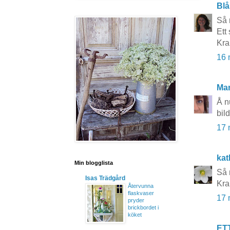
Blå
Så 
Ett 
Kr
16 
Mar
Å n
bil
17 
kat
Min blogglista
Så 
Isas Trädgård
Kra
Återvunna
flaskvaser
17 
pryder
brickbordet i
köket
ET