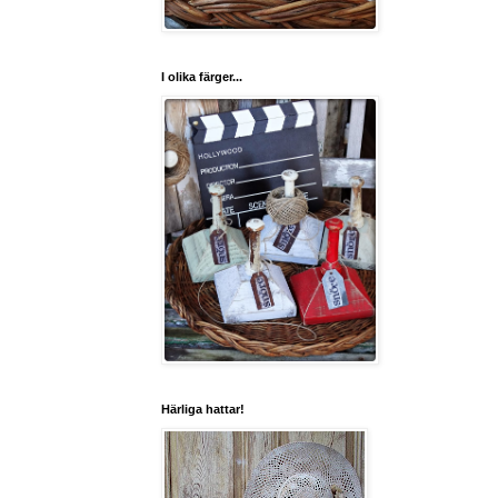
I olika färger...
Härliga hattar!