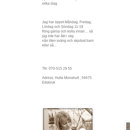
olika slag.
Jag har öppet Måndag, Fredag,
Lördag och Söndag 11-18
Ring gärna och kolla innan.... så
jag inte har åkt i väg
nån liten sväng och skjutsat barn
eller så...
Tfn: 070-515 29 55
Adress: Hulta Monahult , 59475
Edsbruk