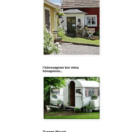
I hönsvagnen bor mina
hönapönor...
Tuppen Mosart