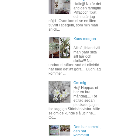
Hallojj! Nu är det
äntligen färdigt!!!
Piffat och fixat
och nu är jag
nöjd. Ovan kan ni se en liten
tjuvtitt i spegeln, som min man
snick...
Kaos-morgon
.......
Alltså, ibland vill
man bara slita
sitt hår och
skrika!!! Nu
undrar ni säkert vad ett olivträd
har med det att göra.... Lugn jag
kommer ...
Om mig......
Hej! Hoppas ni
har en bra
måndag.... För
ett tag sedan
plockade jag in
lite taggiga Slånbärkvistar. Ville
se om de kunde slå ut inne...
Oc...
Den har kommit,
den har
kommit!!!!