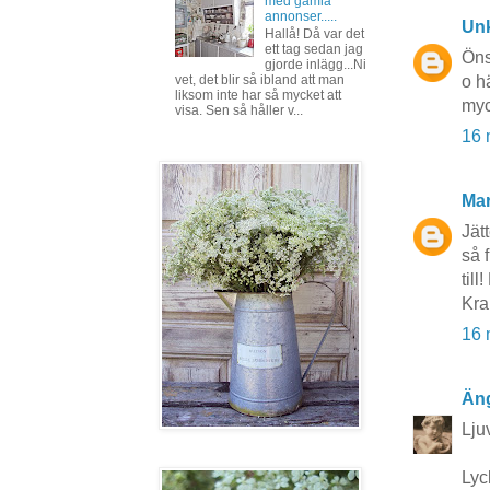
med gamla
annonser.....
Un
Hallå! Då var det
ett tag sedan jag
Önsk
gjorde inlägg...Ni
o h
vet, det blir så ibland att man
liksom inte har så mycket att
myc
visa. Sen så håller v...
16 
Mar
Jät
så f
til
Kr
16 
Äng
Lju
Lyck