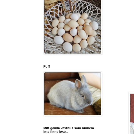
Puff
Mitt gamla växthus som numera
inte finns kvar...