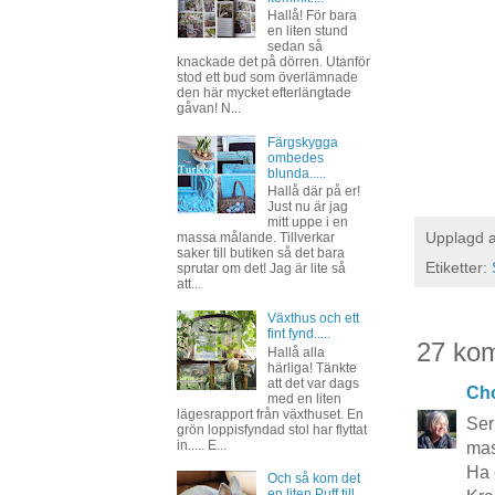
Hallå! För bara
en liten stund
sedan så
knackade det på dörren. Utanför
stod ett bud som överlämnade
den här mycket efterlängtade
gåvan! N...
Färgskygga
ombedes
blunda.....
Hallå där på er!
Just nu är jag
mitt uppe i en
Upplagd 
massa målande. Tillverkar
saker till butiken så det bara
Etiketter:
sprutar om det! Jag är lite så
att...
Växthus och ett
fint fynd.....
27 ko
Hallå alla
härliga! Tänkte
att det var dags
Cho
med en liten
lägesrapport från växthuset. En
Ser
grön loppisfyndad stol har flyttat
in..... E...
mas
Ha 
Och så kom det
en liten Puff till