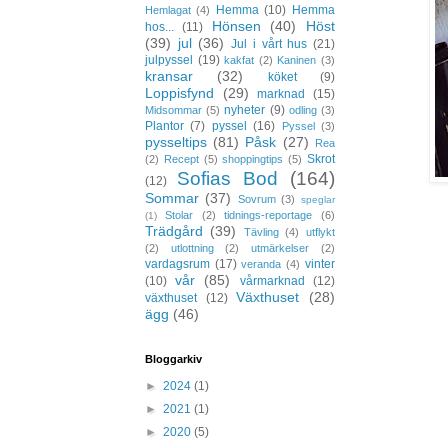
Hemma
(10)
Hemma
Hemlagat
(4)
Hönsen
(40)
Höst
hos...
(11)
(39)
jul
(36)
Jul i vårt hus
(21)
julpyssel
(19)
kakfat
(2)
Kaninen
(3)
kransar
(32)
köket
(9)
Loppisfynd
(29)
marknad
(15)
nyheter
(9)
Midsommar
(5)
odling
(3)
Plantor
(7)
pyssel
(16)
Pyssel
(3)
pysseltips
(81)
Påsk
(27)
Rea
Skrot
(2)
Recept
(5)
shoppingtips
(5)
Sofias Bod
(164)
(12)
Sommar
(37)
Sovrum
(3)
speglar
Stolar
(2)
tidnings-reportage
(6)
(1)
Trädgård
(39)
Tävling
(4)
utflykt
(2)
utlottning
(2)
utmärkelser
(2)
vardagsrum
(17)
vinter
veranda
(4)
vår
(85)
(10)
vårmarknad
(12)
Växthuset
(28)
växthuset
(12)
ägg
(46)
Bloggarkiv
►
2024
(1)
►
2021
(1)
►
2020
(5)