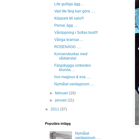
Lite gulliga ägg ...
Vad lite färg kan göra .....
Klippark till salu!!!
Pense´ägg ....
Våröppning i Sofias bod!!!
Våriga kransar.....
ROSENÄGG .....
Konservburkar med
vårkänsla!
Färgskygga ombedes
blunda.....
hos magnus & eva .....
Nymålat vardagsrum .....
►
februari
(16)
►
januari
(11)
►
2011
(37)
Populära inlägg
Nymålat
vardagsrum .....