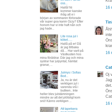
Kra
oss...
16 
Hallå! Ni
kommer kanske
ihåg att vi i
början av sommaren förlorade
vår super goa kanin Ozzy? Efter
Tin
honom har vi inte haft nån och
jag hade...
Åhh
int
Lite rosa jul i
köket......
Öns
Hallå på er! Då
kra
är jag tillbaka
då.... Har varit på
16 
Västkusten hos
mina föräldrar. Där jag och mina
systrar har julpyntat, hämtat
granar, ...
Cat
Julmys i Sofias
Oj 
Bod...
Jag
Ja, nu är det
verkligen jul i
det.
varenda vrå i
butiken.. Inte
Öns
heller blev julstämningen
Cat
mindre av att det plötsligt kom
snö! Känns verkligen ...
16 
Att tapetsera