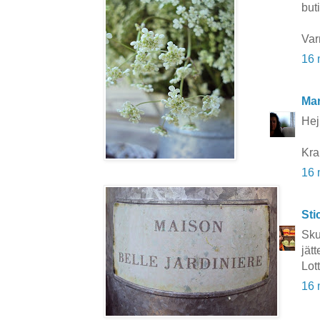
buti
Var
16 
Mar
Hej 
Kra
16 
Sti
Sku
jätt
Lot
16 