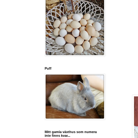
Puff
Mitt gamla växthus som numera
inte finns kvar...