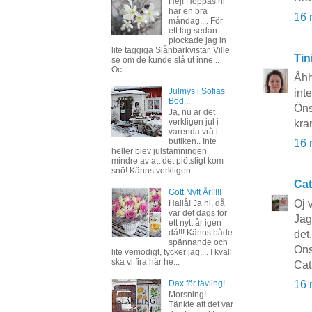
Hej! Hoppas ni
har en bra
16 
måndag.... För
ett tag sedan
plockade jag in
lite taggiga Slånbärkvistar. Ville
Tin
se om de kunde slå ut inne...
Oc...
Åhh
Julmys i Sofias
int
Bod...
Öns
Ja, nu är det
verkligen jul i
kra
varenda vrå i
butiken.. Inte
16 
heller blev julstämningen
mindre av att det plötsligt kom
snö! Känns verkligen ...
Cat
Gott Nytt År!!!!!
Oj 
Hallå! Ja ni, då
var det dags för
Jag
ett nytt år igen
då!!! Känns både
det.
spännande och
Öns
lite vemodigt, tycker jag.... I kväll
ska vi fira här he...
Cat
Dax för tävling!
16 
Morsning!
Tänkte att det var