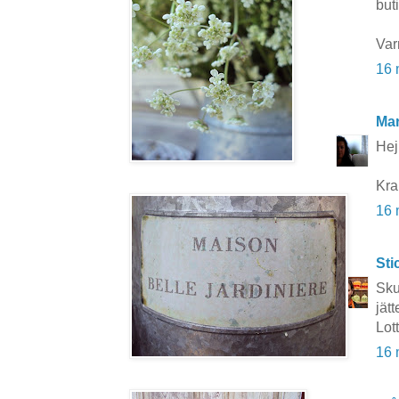
buti
Var
16 
Mar
Hej 
Kra
16 
Sti
Sku
jätt
Lot
16 