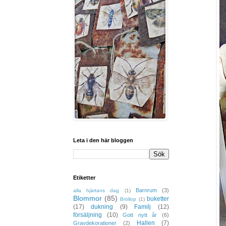
Leta i den här bloggen
Etiketter
Barnrum
(3)
alla hjärtans dag
(1)
Blommor
(85)
buketter
Bröllop
(1)
(17)
dukning
(9)
Familj
(12)
försäljning
(10)
Gott nytt år
(6)
Hallen
(7)
Gravdekorationer
(2)