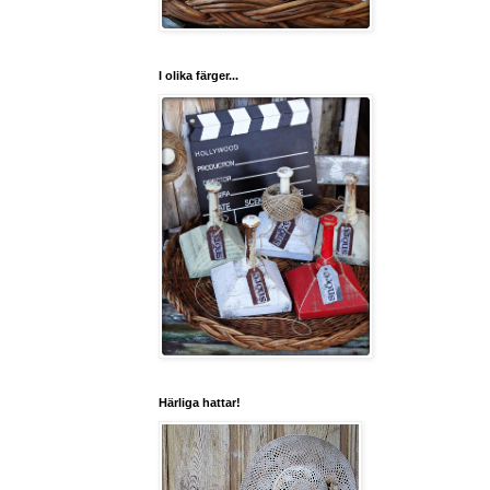
I olika färger...
Härliga hattar!