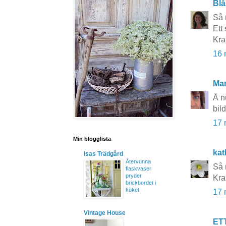
Blå
Så 
Ett 
Kr
16 
Mar
Å n
bil
17 
Min blogglista
kat
Isas Trädgård
Återvunna
Så 
flaskvaser
pryder
Kra
brickbordet i
köket
17 
Vintage House
ET