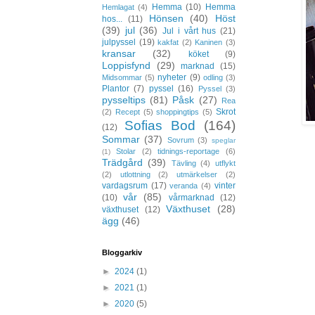
Hemma
(10)
Hemma
Hemlagat
(4)
Hönsen
(40)
Höst
hos...
(11)
(39)
jul
(36)
Jul i vårt hus
(21)
julpyssel
(19)
kakfat
(2)
Kaninen
(3)
kransar
(32)
köket
(9)
Loppisfynd
(29)
marknad
(15)
nyheter
(9)
Midsommar
(5)
odling
(3)
Plantor
(7)
pyssel
(16)
Pyssel
(3)
pysseltips
(81)
Påsk
(27)
Rea
Skrot
(2)
Recept
(5)
shoppingtips
(5)
Sofias Bod
(164)
(12)
Sommar
(37)
Sovrum
(3)
speglar
Stolar
(2)
tidnings-reportage
(6)
(1)
Trädgård
(39)
Tävling
(4)
utflykt
(2)
utlottning
(2)
utmärkelser
(2)
vardagsrum
(17)
vinter
veranda
(4)
vår
(85)
(10)
vårmarknad
(12)
Växthuset
(28)
växthuset
(12)
ägg
(46)
Bloggarkiv
►
2024
(1)
►
2021
(1)
►
2020
(5)