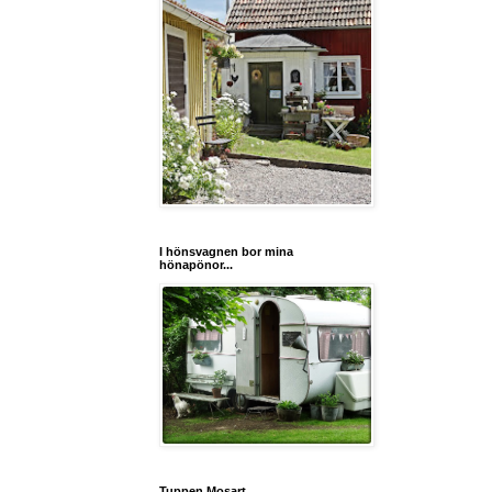
I hönsvagnen bor mina
hönapönor...
Tuppen Mosart