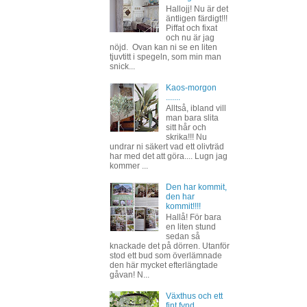
Hallojj! Nu är det
äntligen färdigt!!!
Piffat och fixat
och nu är jag
nöjd. Ovan kan ni se en liten
tjuvtitt i spegeln, som min man
snick...
Kaos-morgon
.......
Alltså, ibland vill
man bara slita
sitt hår och
skrika!!! Nu
undrar ni säkert vad ett olivträd
har med det att göra.... Lugn jag
kommer ...
Den har kommit,
den har
kommit!!!!
Hallå! För bara
en liten stund
sedan så
knackade det på dörren. Utanför
stod ett bud som överlämnade
den här mycket efterlängtade
gåvan! N...
Växthus och ett
fint fynd.....