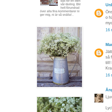
dax för en liten
vår-tävling. Blir
Un
helt förundrad
över alla fina kommentarer ni
Önsk
ger mig, ni är så snälla!...
o h
myc
16 
Mar
Jät
så f
til
Kr
16 
Äng
Lju
Lyck