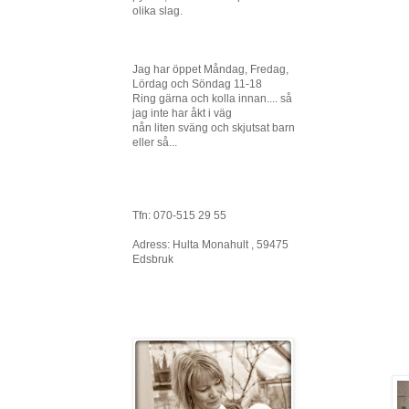
olika slag.
Jag har öppet Måndag, Fredag,
Lördag och Söndag 11-18
Ring gärna och kolla innan.... så
jag inte har åkt i väg
nån liten sväng och skjutsat barn
eller så...
Tfn: 070-515 29 55
Adress: Hulta Monahult , 59475
Edsbruk