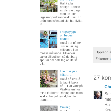
Hallå alla
härliga! Tänkte
att det var dags
med en liten
lägesrapport från växthuset. En
grön loppisfyndad stol har flyttat
in..... E...
Färgskygga
ombedes
blunda.....
Hallå där på er!
Just nu är jag
mitt uppe i en
Upplagd 
massa målande. Tillverkar
saker till butiken så det bara
Etiketter:
sprutar om det! Jag är lite så
att...
Lite rosa jul i
köket......
27 ko
Hallå på er! Då
är jag tillbaka
då.... Har varit på
Cho
Västkusten hos
mina föräldrar. Där jag och mina
Ser
systrar har julpyntat, hämtat
mas
granar, ...
Ha 
Om mig......
Kra