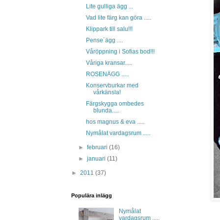
Lite gulliga ägg ...
Vad lite färg kan göra .....
Klippark till salu!!!
Pense´ägg ....
Våröppning i Sofias bod!!!
Våriga kransar.....
ROSENÄGG .....
Konservburkar med
vårkänsla!
Färgskygga ombedes
blunda.....
hos magnus & eva .....
Nymålat vardagsrum .....
►
februari
(16)
►
januari
(11)
►
2011
(37)
Populära inlägg
Nymålat
vardagsrum .....