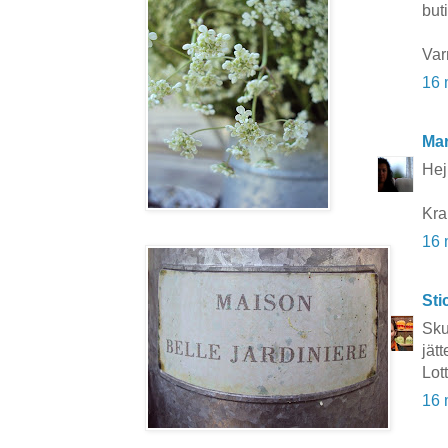
buti
Var
16 
Mar
Hej 
Kra
16 
Sti
Sku
jätt
Lot
16 