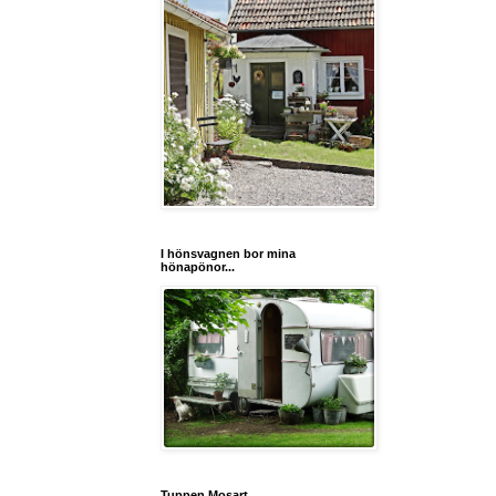
I hönsvagnen bor mina
hönapönor...
Tuppen Mosart