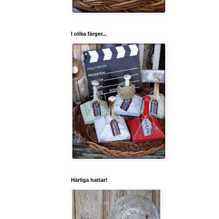
I olika färger...
Härliga hattar!