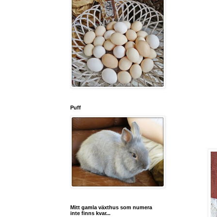
Puff
Mitt gamla växthus som numera
inte finns kvar...