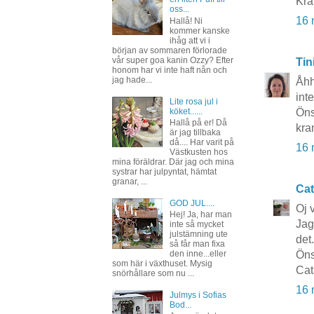
Kra
oss...
16 
Hallå! Ni
kommer kanske
ihåg att vi i
början av sommaren förlorade
vår super goa kanin Ozzy? Efter
Tin
honom har vi inte haft nån och
jag hade...
Åhh
int
Lite rosa jul i
köket......
Öns
Hallå på er! Då
kra
är jag tillbaka
då.... Har varit på
16 
Västkusten hos
mina föräldrar. Där jag och mina
systrar har julpyntat, hämtat
granar, ...
Cat
GOD JUL....
Oj 
Hej! Ja, har man
Jag
inte så mycket
julstämning ute
det.
så får man fixa
den inne...eller
Öns
som här i växthuset. Mysig
Cat
snörhållare som nu ...
16 
Julmys i Sofias
Bod...