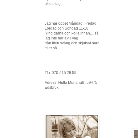
olika slag.
Jag har öppet Måndag, Fredag,
Lördag och Söndag 11-18
Ring gärna och kolla innan.... så
jag inte har åkt i väg
nån liten sväng och skjutsat barn
eller så...
Tfn: 070-515 29 55
Adress: Hulta Monahult , 59475
Edsbruk