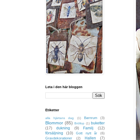
Leta i den här bloggen
Etiketter
Barnrum
(3)
alla hjärtans dag
(1)
Blommor
(85)
buketter
Bröllop
(1)
(17)
dukning
(9)
Familj
(12)
försäljning
(10)
Gott nytt år
(6)
Hallen
(7)
Gravdekorationer
(2)