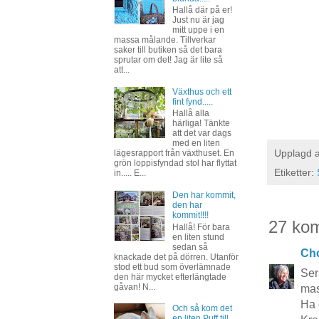
Hallå där på er!
Just nu är jag
mitt uppe i en
massa målande. Tillverkar
saker till butiken så det bara
sprutar om det! Jag är lite så
att...
Växthus och ett
fint fynd.....
Hallå alla
härliga! Tänkte
att det var dags
med en liten
Upplagd 
lägesrapport från växthuset. En
grön loppisfyndad stol har flyttat
Etiketter:
in..... E...
Den har kommit,
den har
kommit!!!!
27 ko
Hallå! För bara
en liten stund
sedan så
Cho
knackade det på dörren. Utanför
stod ett bud som överlämnade
Ser
den här mycket efterlängtade
gåvan! N...
mas
Ha 
Och så kom det
en liten Puff till