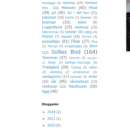
Hemma
(10)
Hemma
Hemlagat
(4)
Hönsen
(40)
Höst
hos...
(11)
(39)
jul
(36)
Jul i vårt hus
(21)
julpyssel
(19)
kakfat
(2)
Kaninen
(3)
kransar
(32)
köket
(9)
Loppisfynd
(29)
marknad
(15)
nyheter
(9)
Midsommar
(5)
odling
(3)
Plantor
(7)
pyssel
(16)
Pyssel
(3)
pysseltips
(81)
Påsk
(27)
Rea
Skrot
(2)
Recept
(5)
shoppingtips
(5)
Sofias Bod
(164)
(12)
Sommar
(37)
Sovrum
(3)
speglar
Stolar
(2)
tidnings-reportage
(6)
(1)
Trädgård
(39)
Tävling
(4)
utflykt
(2)
utlottning
(2)
utmärkelser
(2)
vardagsrum
(17)
vinter
veranda
(4)
vår
(85)
(10)
vårmarknad
(12)
Växthuset
(28)
växthuset
(12)
ägg
(46)
Bloggarkiv
►
2024
(1)
►
2021
(1)
►
2020
(5)