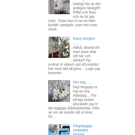
Hallojj! Nu är det
äntligen färdigt!!!
Piffat och fixat
och nu är jag
nöjd. Ovan kan ni se en liten
tjuvtitt i spegeln, som min man
snick...
Kaos-morgon
.......
Alltså, ibland vill
man bara slita
sitt hår och
skrika!!! Nu
undrar ni säkert vad ett olivträd
har med det att göra.... Lugn jag
kommer ...
Om mig......
Hej! Hoppas ni
har en bra
måndag.... För
ett tag sedan
plockade jag in
lite taggiga Slånbärkvistar. Ville
se om de kunde slå ut inne...
Oc...
Färgskygga
ombedes
blunda.....