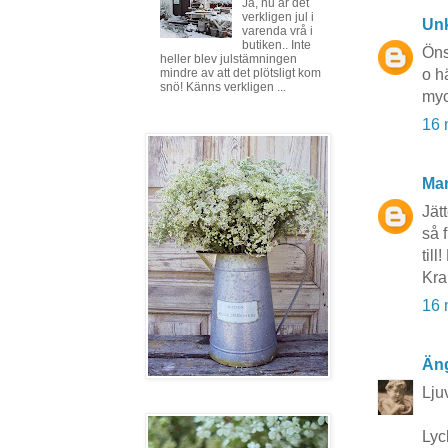
Ja, nu är det
verkligen jul i
Un
varenda vrå i
butiken.. Inte
Önsk
heller blev julstämningen
o h
mindre av att det plötsligt kom
snö! Känns verkligen ...
myc
16 
Mar
Jät
så f
til
Kr
16 
Äng
Lju
Lyck