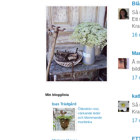
Blå
Så 
Ett 
Kr
16 
Mar
Å n
bil
17 
Min blogglista
kat
Isas Trädgård
Så 
Öländskt rost,
Kra
värkande leder
och blommande
17 
murbinka
ET