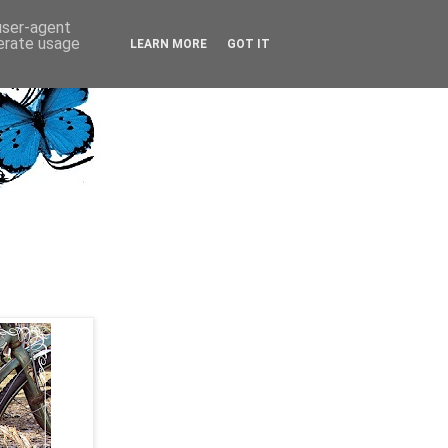
 user-agent
nerate usage
LEARN MORE
GOT IT