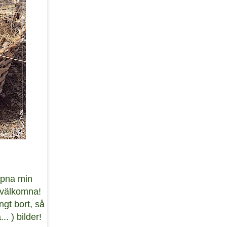
öppna min
gt välkomna!
ngt bort, så
.. ) bilder!