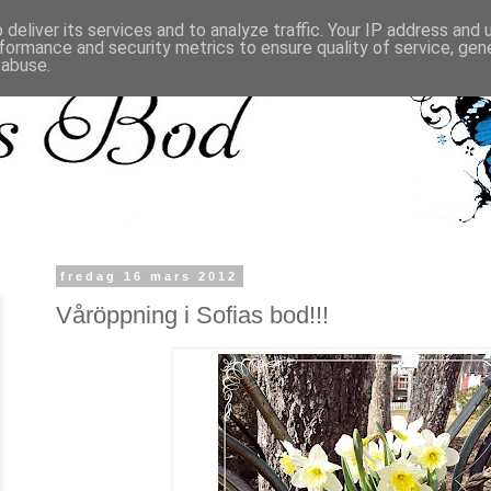
deliver its services and to analyze traffic. Your IP address and
formance and security metrics to ensure quality of service, ge
 abuse.
fredag 16 mars 2012
Våröppning i Sofias bod!!!