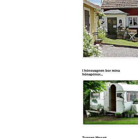
I hönsvagnen bor mina
hönapönor...
Tuppen Mosart