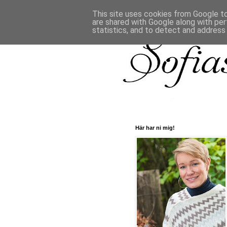
This site uses cookies from Google to 
are shared with Google along with per
statistics, and to detect and address
Här har ni mig!