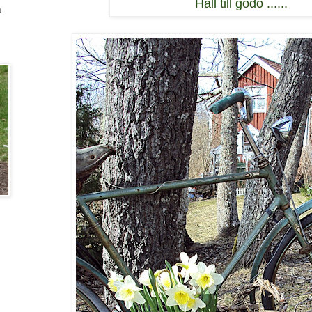
Håll till godo ......
a