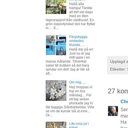
Hallå alla
härliga! Tänkte
att det var dags
med en liten
lägesrapport från växthuset. En
grön loppisfyndad stol har flyttat
in..... E...
Färgskygga
ombedes
blunda.....
Hallå där på er!
Just nu är jag
mitt uppe i en
Upplagd 
massa målande. Tillverkar
saker till butiken så det bara
Etiketter:
sprutar om det! Jag är lite så
att...
Om mig......
Hej! Hoppas ni
27 ko
har en bra
måndag.... För
ett tag sedan
Cho
plockade jag in
lite taggiga Slånbärkvistar. Ville
Ser
se om de kunde slå ut inne...
Oc...
mas
Ha 
Lite rosa jul i
köket......