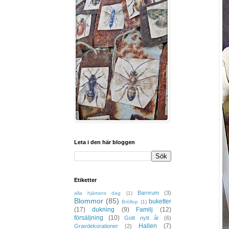
Leta i den här bloggen
Etiketter
Barnrum
(3)
alla hjärtans dag
(1)
Blommor
(85)
buketter
Bröllop
(1)
(17)
dukning
(9)
Familj
(12)
försäljning
(10)
Gott nytt år
(6)
Hallen
(7)
Gravdekorationer
(2)