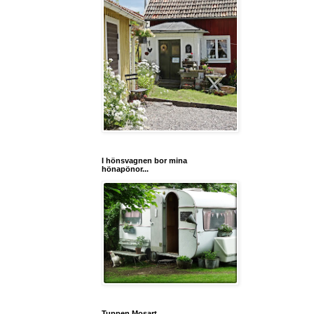
I hönsvagnen bor mina
hönapönor...
Tuppen Mosart