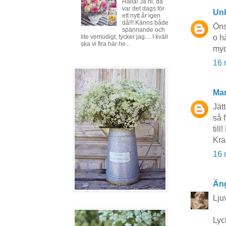
Hallå! Ja ni, då
var det dags för
Un
ett nytt år igen
då!!! Känns både
Önsk
spännande och
o h
lite vemodigt, tycker jag.... I kväll
ska vi fira här he...
myc
16 
Mar
Jät
så f
til
Kr
16 
Äng
Lju
Lyck