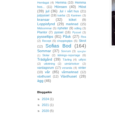
Hemma
(10)
Hemma
Hemlagat
(4)
Hönsen
(40)
Höst
hos...
(11)
(39)
jul
(36)
Jul i vårt hus
(21)
julpyssel
(19)
kakfat
(2)
Kaninen
(3)
kransar
(32)
köket
(9)
Loppisfynd
(29)
marknad
(15)
nyheter
(9)
Midsommar
(5)
odling
(3)
Plantor
(7)
pyssel
(16)
Pyssel
(3)
pysseltips
(81)
Påsk
(27)
Rea
Skrot
(2)
Recept
(5)
shoppingtips
(5)
Sofias Bod
(164)
(12)
Sommar
(37)
Sovrum
(3)
speglar
Stolar
(2)
tidnings-reportage
(6)
(1)
Trädgård
(39)
Tävling
(4)
utflykt
(2)
utlottning
(2)
utmärkelser
(2)
vardagsrum
(17)
vinter
veranda
(4)
vår
(85)
(10)
vårmarknad
(12)
Växthuset
(28)
växthuset
(12)
ägg
(46)
Bloggarkiv
►
2024
(1)
►
2021
(1)
►
2020
(5)