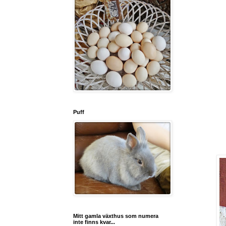
Puff
Mitt gamla växthus som numera
inte finns kvar...