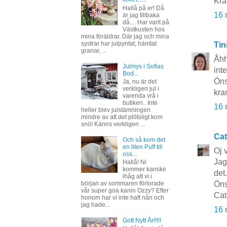
Kra
Hallå på er! Då
16 
är jag tillbaka
då.... Har varit på
Västkusten hos
mina föräldrar. Där jag och mina
systrar har julpyntat, hämtat
Tin
granar, ...
Åhh
Julmys i Sofias
int
Bod...
Öns
Ja, nu är det
verkligen jul i
kra
varenda vrå i
butiken.. Inte
16 
heller blev julstämningen
mindre av att det plötsligt kom
snö! Känns verkligen ...
Cat
Och så kom det
en liten Puff till
Oj 
oss...
Jag
Hallå! Ni
kommer kanske
det.
ihåg att vi i
början av sommaren förlorade
Öns
vår super goa kanin Ozzy? Efter
Cat
honom har vi inte haft nån och
jag hade...
16 
Gott Nytt År!!!!!