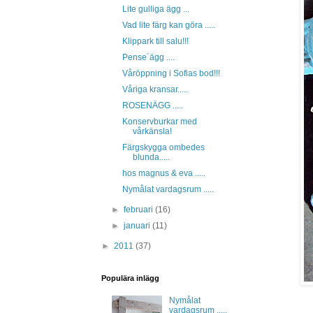
Lite gulliga ägg ...
Vad lite färg kan göra .....
Klippark till salu!!!
Pense´ägg ....
Våröppning i Sofias bod!!!
Våriga kransar.....
ROSENÄGG .....
Konservburkar med
vårkänsla!
Färgskygga ombedes
blunda.....
hos magnus & eva .....
Nymålat vardagsrum .....
►
februari
(16)
►
januari
(11)
►
2011
(37)
Populära inlägg
Nymålat
vardagsrum .....