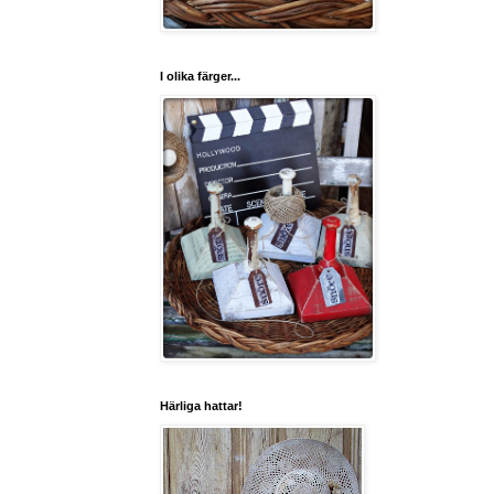
I olika färger...
Härliga hattar!