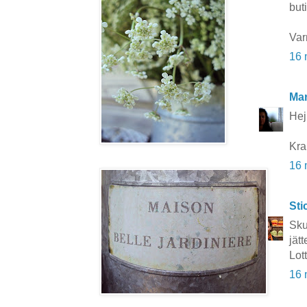
buti
Var
16 
Mar
Hej 
Kra
16 
Sti
Sku
jätt
Lot
16 