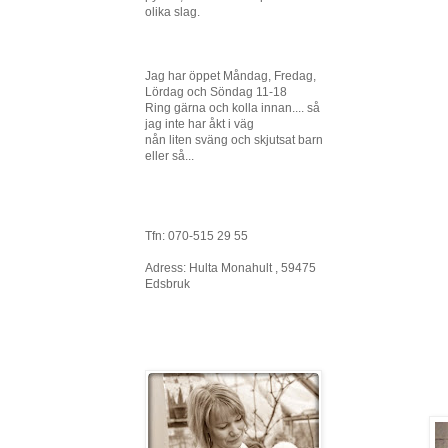
olika slag.
Jag har öppet Måndag, Fredag,
Lördag och Söndag 11-18
Ring gärna och kolla innan.... så
jag inte har åkt i väg
nån liten sväng och skjutsat barn
eller så...
Tfn: 070-515 29 55
Adress: Hulta Monahult , 59475
Edsbruk