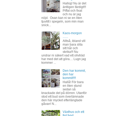
Hallojj! Nu är det
äntligen färdigt!!!
Piffat och fixat
och nu är jag
nöjd. Ovan kan ni se en liten
tjuvtitt i spegeln, som min man
snick...
Kaos-morgon
.......
Alltså, ibland vill
man bara slita
sitt hår och
skrika!!! Nu
undrar ni säkert vad ett olivträd
har med det att göra.... Lugn jag
kommer ...
Den har kommit,
den har
kommit!!!!
Hallå! För bara
en liten stund
sedan så
knackade det på dörren. Utanför
stod ett bud som överlämnade
den här mycket efterlängtade
gåvan! N...
Växthus och ett
fint fynd.....