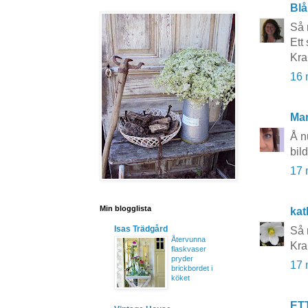
Blå
Så 
Ett 
Kr
16 
Mar
Å n
bil
17 
Min blogglista
kat
Isas Trädgård
Så 
Återvunna
Kra
flaskvaser
pryder
17 
brickbordet i
köket
ET