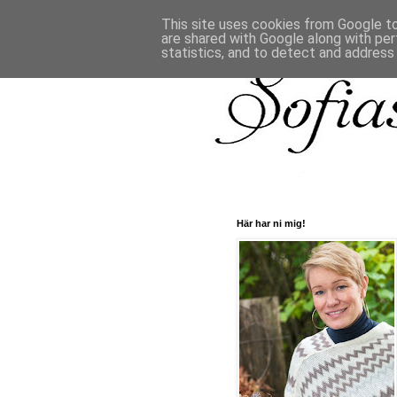
This site uses cookies from Google to 
are shared with Google along with per
statistics, and to detect and address
Här har ni mig!