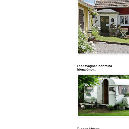
I hönsvagnen bor mina
hönapönor...
Tuppen Mosart