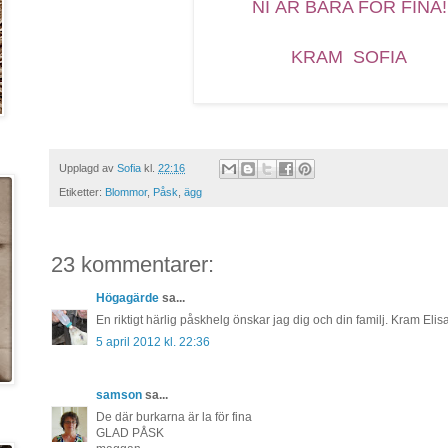
NI ÄR BARA FÖR FINA!
KRAM SOFIA
Upplagd av
Sofia
kl.
22:16
Etiketter:
Blommor
,
Påsk
,
ägg
23 kommentarer:
Högagärde
sa...
En riktigt härlig påskhelg önskar jag dig och din familj. Kram Elis
5 april 2012 kl. 22:36
samson
sa...
De där burkarna är la för fina
GLAD PÅSK