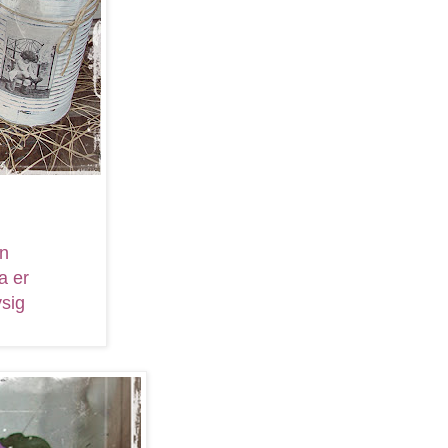
en
a er
ysig