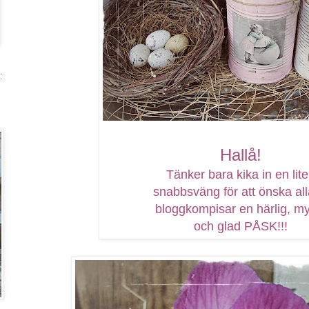
:
Hallå!
Tänker bara kika in en lit
snabbsväng för att önska all
bloggkompisar en härlig, m
och glad PÅSK!!!