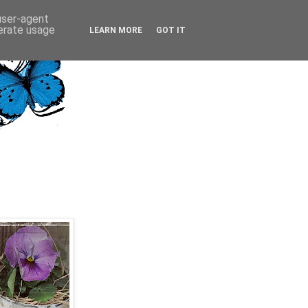
 user-agent
nerate usage
LEARN MORE
GOT IT