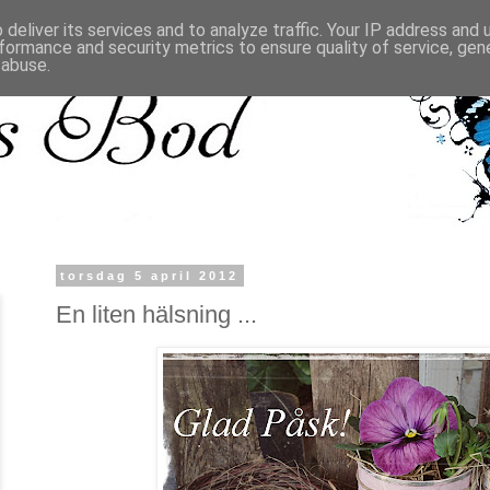
deliver its services and to analyze traffic. Your IP address and
formance and security metrics to ensure quality of service, ge
 abuse.
torsdag 5 april 2012
En liten hälsning ...