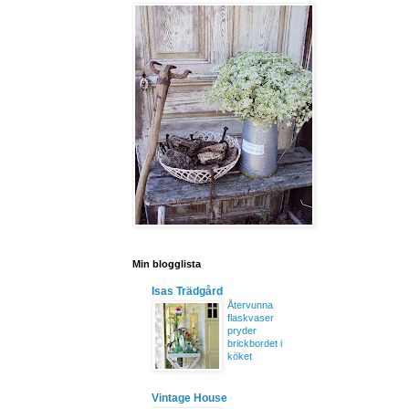
Min blogglista
Isas Trädgård
Återvunna
flaskvaser
pryder
brickbordet i
köket
Vintage House