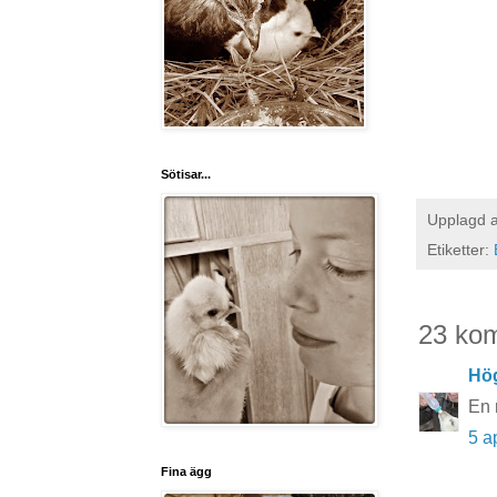
Sötisar...
Upplagd 
Etiketter:
23 ko
Hö
En 
5 a
Fina ägg