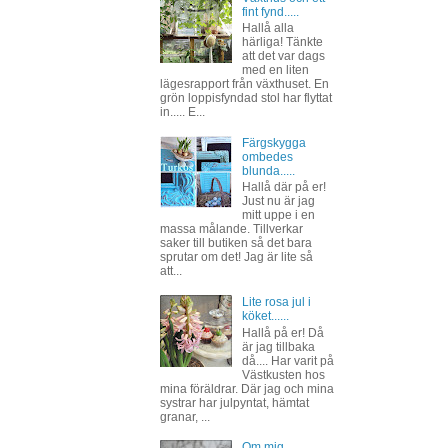
fint fynd.....
Hallå alla
härliga! Tänkte
att det var dags
med en liten
lägesrapport från växthuset. En
grön loppisfyndad stol har flyttat
in..... E...
Färgskygga
ombedes
blunda.....
Hallå där på er!
Just nu är jag
mitt uppe i en
massa målande. Tillverkar
saker till butiken så det bara
sprutar om det! Jag är lite så
att...
Lite rosa jul i
köket......
Hallå på er! Då
är jag tillbaka
då.... Har varit på
Västkusten hos
mina föräldrar. Där jag och mina
systrar har julpyntat, hämtat
granar, ...
Om mig......