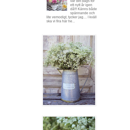
var det dags för
ett nytt år igen
då!!! Känns både
spännande och
lite vemodigt, tycker jag.... I kväll
ska vi fira här he...