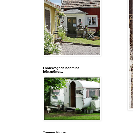
I hönsvagnen bor mina
hönapönor...
Tuppen Mosart