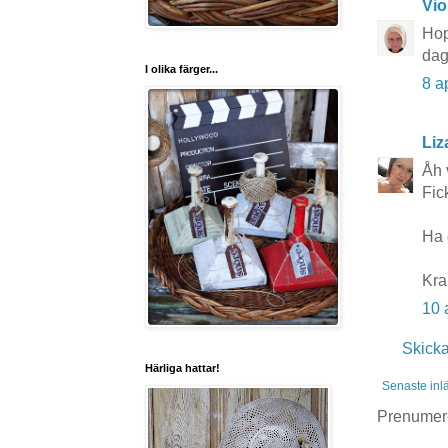
Vio
Hop
dag
I olika färger...
8 a
Liz
Åh 
Fic
Ha d
Kra
10 
Skick
Härliga hattar!
Senaste inl
Prenumer