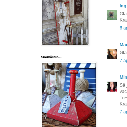
Ing
Gla
Kr
6 a
Ma
Gla
Snörhållare....
7 a
Mi
Så 
vac
Tre
Kra
7 a