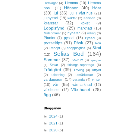
Hemma
(10)
Hemma
Hemlagat
(4)
Hönsen
(40)
Höst
hos...
(11)
(39)
jul
(36)
Jul i vårt hus
(21)
julpyssel
(19)
kakfat
(2)
Kaninen
(3)
kransar
(32)
köket
(9)
Loppisfynd
(29)
marknad
(15)
nyheter
(9)
Midsommar
(5)
odling
(3)
Plantor
(7)
pyssel
(16)
Pyssel
(3)
pysseltips
(81)
Påsk
(27)
Rea
Skrot
(2)
Recept
(5)
shoppingtips
(5)
Sofias Bod
(164)
(12)
Sommar
(37)
Sovrum
(3)
speglar
Stolar
(2)
tidnings-reportage
(6)
(1)
Trädgård
(39)
Tävling
(4)
utflykt
(2)
utlottning
(2)
utmärkelser
(2)
vardagsrum
(17)
vinter
veranda
(4)
vår
(85)
(10)
vårmarknad
(12)
Växthuset
(28)
växthuset
(12)
ägg
(46)
Bloggarkiv
►
2024
(1)
►
2021
(1)
►
2020
(5)