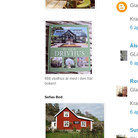
Gla
Kr
6 a
Äls
GLA
6 a
Mitt växthus är med i den här
Ros
boken!
Gla
Sofias Bod
Kr
6 a
Su