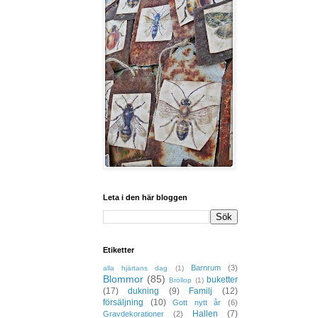
Leta i den här bloggen
Etiketter
Barnrum
(3)
alla hjärtans dag
(1)
Blommor
(85)
buketter
Bröllop
(1)
(17)
dukning
(9)
Familj
(12)
försäljning
(10)
Gott nytt år
(6)
Hallen
(7)
Gravdekorationer
(2)