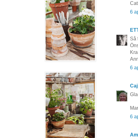
Cat
6 a
ET
Så 
Öns
Kra
Ann
6 a
Caj
Gla
Mar
6 a
Am