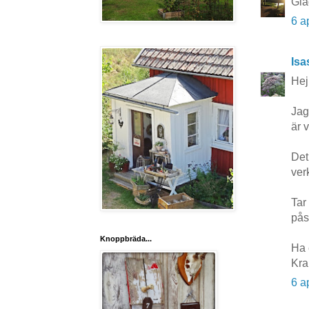
Gla
6 a
Isa
Hej
Jag
är 
Det
verk
Tar
pås
Knoppbräda...
Ha e
Kra
6 a