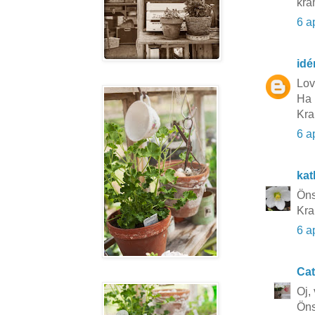
kra
6 a
idé
Lov
Ha 
Kra
6 a
kat
Öns
Kra
6 a
Cat
Oj,
Öns