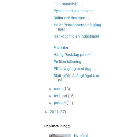
Lite romantiskt.....
Pyssel med vita hinkar....
Båttur och fina fynd....
Nu är Pelargonerna på gång
igen!
Har köpt mig en industripall
.....
Favoriter.....
Härlig Påskdag på er!!!
En liten hälsning ...
Ett sista gäng med ägg ....
Blått, blått så långt ögat kan
nå ....
►
mars
(13)
►
februari
(16)
►
januari
(11)
►
2011
(37)
Populära inlägg
Nymålat