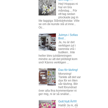
Hej! Hoppas ni
har en bra
måndag.... För
ett tag sedan
plockade jag in
lite taggiga Slånbärkvistar. Ville
se om de kunde slå ut inne...
Oc...
Julmys i Sofias
Bod...
Ja, nu är det
verkligen jul i
varenda vrå i
butiken.. Inte
heller blev julstämningen
mindre av att det plötsligt kom
snö! Känns verkligen ...
Dax för tävling!
Morsning!
Tänkte att det var
dax för en liten
vår-tävling. Blir
helt förundrad
över alla fina kommentarer ni
ger mig, ni är så snälla!...
Gott Nytt År!!!!!
Hallå! Ja ni, då