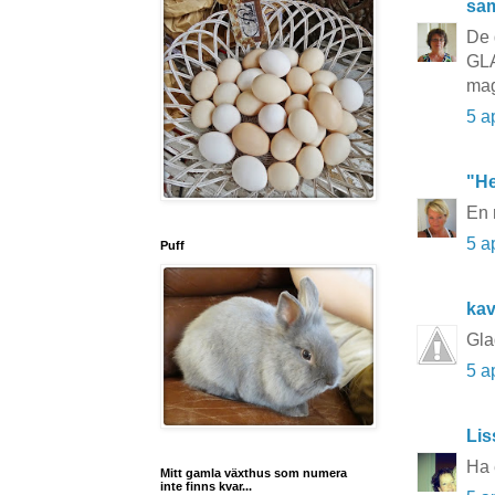
sa
De 
GL
ma
5 a
"He
En 
5 a
Puff
kav
Gla
5 a
Lis
Ha 
Mitt gamla växthus som numera
inte finns kvar...