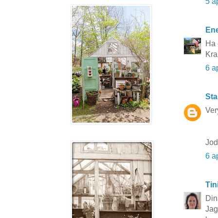
5 a
Ene
Ha 
Kra
6 a
Sta
Ver
Jod
6 a
Tin
Din
Jag