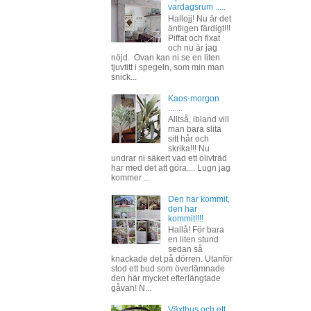
vardagsrum .....
Hallojj! Nu är det
äntligen färdigt!!!
Piffat och fixat
och nu är jag
nöjd. Ovan kan ni se en liten
tjuvtitt i spegeln, som min man
snick...
Kaos-morgon
.......
Alltså, ibland vill
man bara slita
sitt hår och
skrika!!! Nu
undrar ni säkert vad ett olivträd
har med det att göra.... Lugn jag
kommer ...
Den har kommit,
den har
kommit!!!!
Hallå! För bara
en liten stund
sedan så
knackade det på dörren. Utanför
stod ett bud som överlämnade
den här mycket efterlängtade
gåvan! N...
Växthus och ett