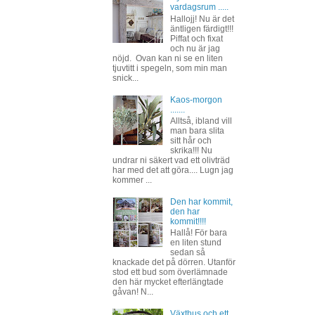
vardagsrum .....
Hallojj! Nu är det
äntligen färdigt!!!
Piffat och fixat
och nu är jag
nöjd. Ovan kan ni se en liten
tjuvtitt i spegeln, som min man
snick...
Kaos-morgon
.......
Alltså, ibland vill
man bara slita
sitt hår och
skrika!!! Nu
undrar ni säkert vad ett olivträd
har med det att göra.... Lugn jag
kommer ...
Den har kommit,
den har
kommit!!!!
Hallå! För bara
en liten stund
sedan så
knackade det på dörren. Utanför
stod ett bud som överlämnade
den här mycket efterlängtade
gåvan! N...
Växthus och ett