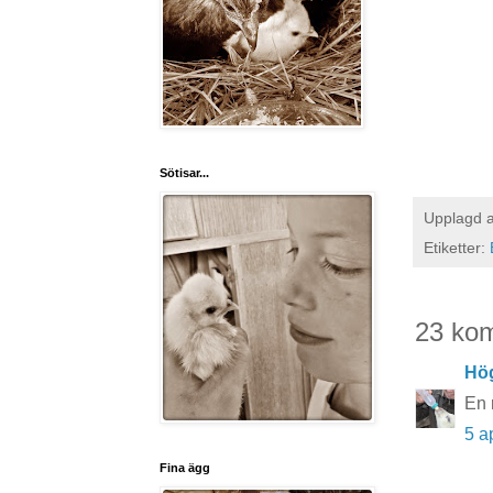
Sötisar...
Upplagd 
Etiketter:
23 ko
Hö
En 
5 a
Fina ägg