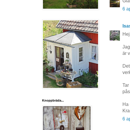
Gla
6 a
Isa
Hej
Jag
är 
Det
verk
Tar
pås
Knoppbräda...
Ha e
Kra
6 a