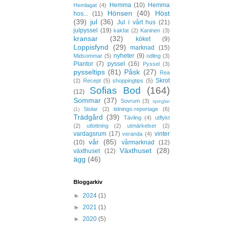
Hemma
(10)
Hemma
Hemlagat
(4)
Hönsen
(40)
Höst
hos...
(11)
(39)
jul
(36)
Jul i vårt hus
(21)
julpyssel
(19)
kakfat
(2)
Kaninen
(3)
kransar
(32)
köket
(9)
Loppisfynd
(29)
marknad
(15)
nyheter
(9)
Midsommar
(5)
odling
(3)
Plantor
(7)
pyssel
(16)
Pyssel
(3)
pysseltips
(81)
Påsk
(27)
Rea
Skrot
(2)
Recept
(5)
shoppingtips
(5)
Sofias Bod
(164)
(12)
Sommar
(37)
Sovrum
(3)
speglar
Stolar
(2)
tidnings-reportage
(6)
(1)
Trädgård
(39)
Tävling
(4)
utflykt
(2)
utlottning
(2)
utmärkelser
(2)
vardagsrum
(17)
vinter
veranda
(4)
vår
(85)
(10)
vårmarknad
(12)
Växthuset
(28)
växthuset
(12)
ägg
(46)
Bloggarkiv
►
2024
(1)
►
2021
(1)
►
2020
(5)