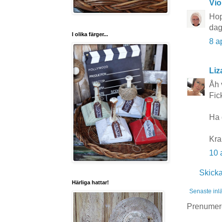
Vio
Hop
dag
I olika färger...
8 a
Liz
Åh 
Fic
Ha d
Kra
10 
Skick
Härliga hattar!
Senaste inl
Prenumer