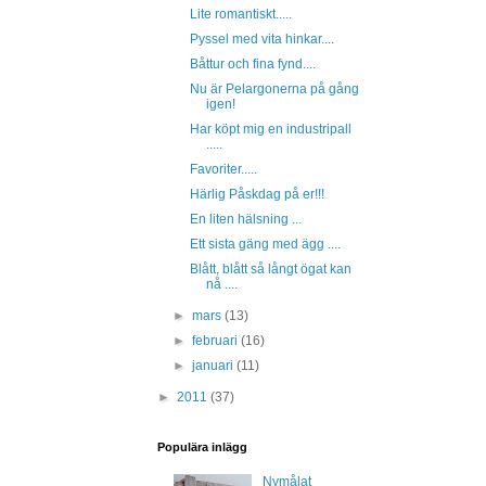
Lite romantiskt.....
Pyssel med vita hinkar....
Båttur och fina fynd....
Nu är Pelargonerna på gång
igen!
Har köpt mig en industripall
.....
Favoriter.....
Härlig Påskdag på er!!!
En liten hälsning ...
Ett sista gäng med ägg ....
Blått, blått så långt ögat kan
nå ....
►
mars
(13)
►
februari
(16)
►
januari
(11)
►
2011
(37)
Populära inlägg
Nymålat