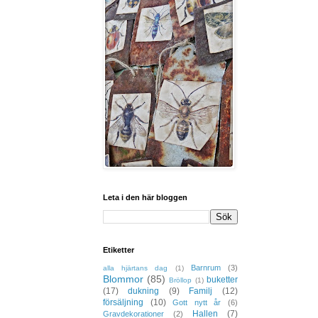
Leta i den här bloggen
Etiketter
Barnrum
(3)
alla hjärtans dag
(1)
Blommor
(85)
buketter
Bröllop
(1)
(17)
dukning
(9)
Familj
(12)
försäljning
(10)
Gott nytt år
(6)
Hallen
(7)
Gravdekorationer
(2)