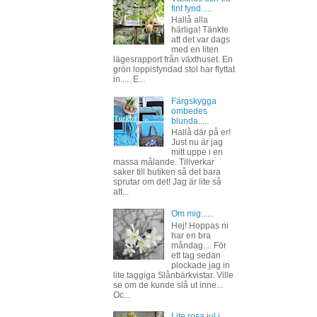
fint fynd.....
Hallå alla
härliga! Tänkte
att det var dags
med en liten
lägesrapport från växthuset. En
grön loppisfyndad stol har flyttat
in..... E...
Färgskygga
ombedes
blunda.....
Hallå där på er!
Just nu är jag
mitt uppe i en
massa målande. Tillverkar
saker till butiken så det bara
sprutar om det! Jag är lite så
att...
Om mig......
Hej! Hoppas ni
har en bra
måndag.... För
ett tag sedan
plockade jag in
lite taggiga Slånbärkvistar. Ville
se om de kunde slå ut inne...
Oc...
Lite rosa jul i