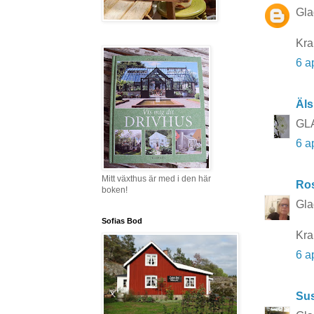
Gla
Kr
6 a
Äls
GLA
6 a
Mitt växthus är med i den här
Ros
boken!
Gla
Sofias Bod
Kr
6 a
Su