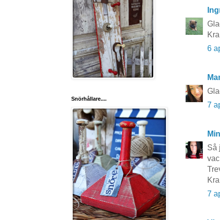
Ing
Gla
Kr
6 a
Ma
Gla
Snörhållare....
7 a
Mi
Så 
vac
Tre
Kra
7 a