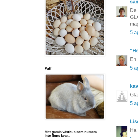
sa
De 
GL
ma
5 a
"He
En 
5 a
Puff
kav
Gla
5 a
Lis
Ha 
Mitt gamla växthus som numera
inte finns kvar...