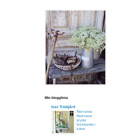
Min blogglista
Isas Trädgård
Återvunna
flaskvaser
pryder
brickbordet i
köket