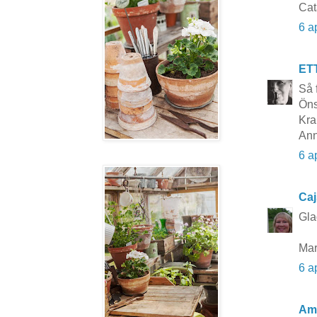
Cat
6 a
ET
Så 
Öns
Kra
Ann
6 a
Caj
Gla
Mar
6 a
Am