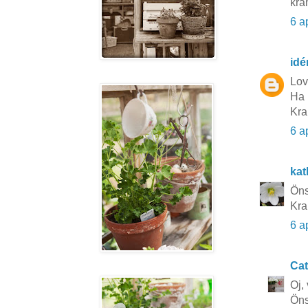
kra
6 a
idé
Lov
Ha 
Kra
6 a
kat
Öns
Kra
6 a
Cat
Oj,
Öns