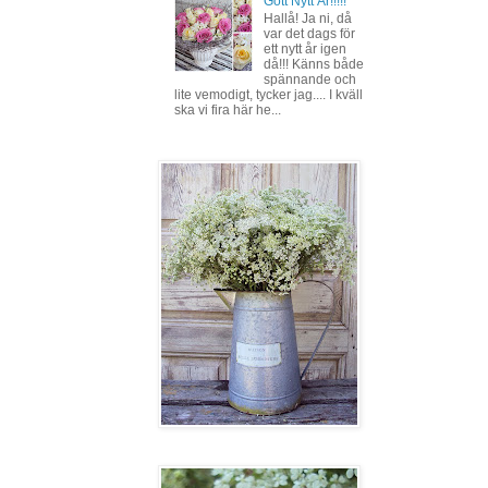
Gott Nytt År!!!!!
Hallå! Ja ni, då
var det dags för
ett nytt år igen
då!!! Känns både
spännande och
lite vemodigt, tycker jag.... I kväll
ska vi fira här he...