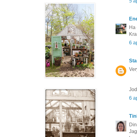
5 a
Ene
Ha 
Kra
6 a
Sta
Ver
Jod
6 a
Tin
Din
Jag