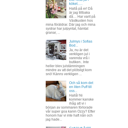
köket......
Hallå på er! Då
är jag tillbaka
då.... Har varit på
Västkusten hos
mina föräldrar. Där jag och mina
systrar har julpyntat, hämtat
granar, ...
Julmys i Sofias
Bod...
Ja, nu är det
verkligen jul i
varenda vrå i
butiken.. Inte
heller blev julstämningen
mindre av att det plötsligt kom
snö! Känns verkligen ...
Och så kom det
en liten Puff till
oss...
Hallå! Ni
kommer kanske
ihåg att vi i
början av sommaren förlorade
vår super goa kanin Ozzy? Efter
honom har vi inte haft nån och
jag hade...