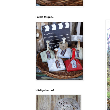
I olika färger...
Härliga hattar!