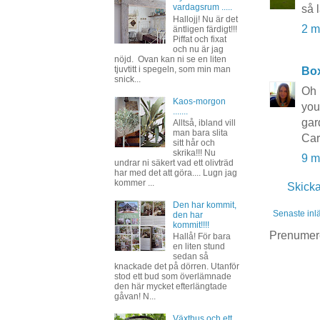
vardagsrum .....
så l
Hallojj! Nu är det
2 m
äntligen färdigt!!!
Piffat och fixat
och nu är jag
nöjd. Ovan kan ni se en liten
tjuvtitt i spegeln, som min man
Bo
snick...
Oh 
Kaos-morgon
you
.......
gar
Alltså, ibland vill
man bara slita
Car
sitt hår och
skrika!!! Nu
9 m
undrar ni säkert vad ett olivträd
har med det att göra.... Lugn jag
kommer ...
Skick
Den har kommit,
Senaste inl
den har
kommit!!!!
Prenumer
Hallå! För bara
en liten stund
sedan så
knackade det på dörren. Utanför
stod ett bud som överlämnade
den här mycket efterlängtade
gåvan! N...
Växthus och ett