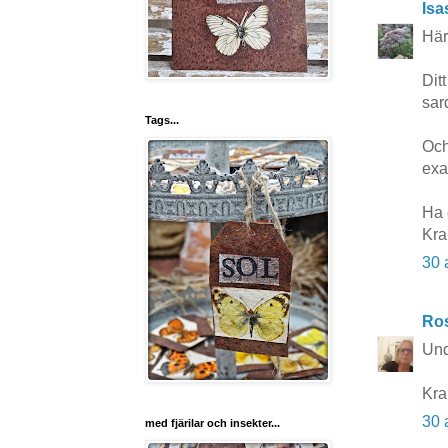
Isa
Här
Dit
sar
Tags...
Och
exak
Ha 
Kra
30 
Ros
Und
Kr
30 
med fjärilar och insekter...