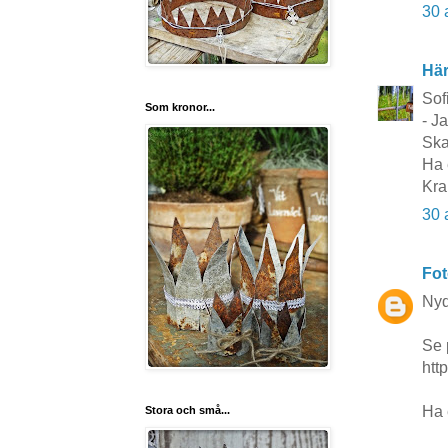
30 
Här
Sof
Som kronor...
- J
Ska
Ha 
Kra
30 
Fot
Nyde
Se 
htt
Ha 
Stora och små...