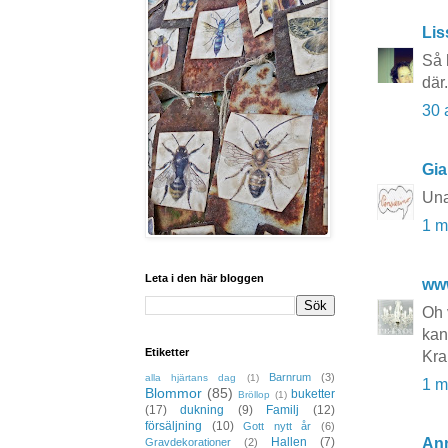
Lis
Så 
där
30 
Gia
Una
1 m
Leta i den här bloggen
ww
Oh 
kan
Etiketter
Kra
Barnrum
(3)
alla hjärtans dag
(1)
1 m
Blommor
(85)
buketter
Bröllop
(1)
(17)
dukning
(9)
Familj
(12)
försäljning
(10)
Gott nytt år
(6)
Hallen
(7)
An
Gravdekorationer
(2)