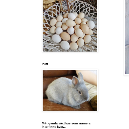
Puff
Mitt gamla växthus som numera
inte finns kvar...