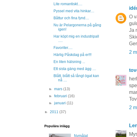
Lite romantiskt.....
idé
Pyssel med vita hinkar....
O v
Båttur och fina fynd....
guld
Nu är Pelargonerna på gång
igen!
Ja 
Har köpt mig en industripall
Ski
.....
Ge
Favoriter.....
2 m
Härlig Påskdag på er!!!
En liten hälsning ...
Ett sista gäng med ägg ....
to
Blått, blått så långt ögat kan
her
nå ....
spe
►
mars
(13)
man
►
februari
(16)
Tov
►
januari
(11)
2 m
►
2011
(37)
Le
Populära inlägg
Mys
Nymålat