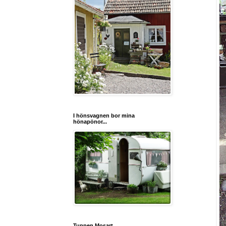
I hönsvagnen bor mina
hönapönor...
Tuppen Mosart