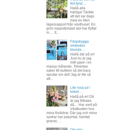
fint fynd.....
Hallå alla
härliga! Tänkte
att det var dags
med en liten
lägesrapport från växthuset. En
grön loppisfyndad stol har flyttat
in..... E...
Färgskygga
ombedes
blunda.....
Hallå där på er!
Just nu är jag
mitt uppe i en
massa målande. Tillverkar
saker till butiken så det bara
sprutar om det! Jag är lite så
att...
Lite rosa jul i
köket......
Hallå på er! Då
är jag tillbaka
då.... Har varit på
Västkusten hos
mina föräldrar. Där jag och mina
systrar har julpyntat, hämtat
granar, ...
Om mig......