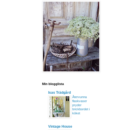
Min blogglista
Isas Trädgård
Återvunna
flaskvaser
pryder
brickbordet i
köket
Vintage House