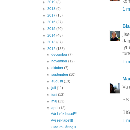
kom
►
2019
(3)
►
2018
(9)
1 m
►
2017
(15)
►
2016
(27)
Bla
►
2015
(20)
jis
►
2014
(48)
dag
►
2013
(87)
lyr
▼
2012
(138)
for
►
december
(7)
►
november
(12)
1 m
►
oktober
(7)
►
september
(10)
Mar
►
augusti
(13)
Va 
►
juli
(11)
►
juni
(12)
PST!
►
maj
(13)
▼
april
(13)
BIG
Vår i växthuset!!!
1 m
Pyssel-tapet!!!
Glad 39- åring!!!