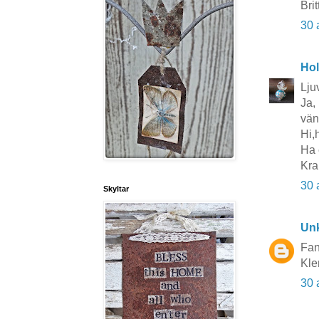
Brit
30 
Hol
Lju
Ja,
väns
Hi,h
Ha 
Kra
30 
Skyltar
Un
Fant
Kle
30 