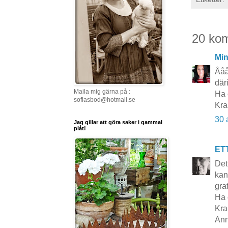
20 ko
Mi
Ååå
där
Maila mig gärna på :
Ha 
sofiasbod@hotmail.se
Kra
30 
Jag gillar att göra saker i gammal
plåt!
ET
Det
kan
gra
Ha 
Kra
Ann