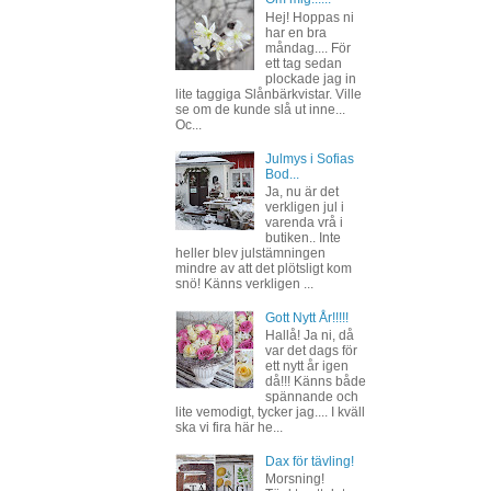
Hej! Hoppas ni
har en bra
måndag.... För
ett tag sedan
plockade jag in
lite taggiga Slånbärkvistar. Ville
se om de kunde slå ut inne...
Oc...
Julmys i Sofias
Bod...
Ja, nu är det
verkligen jul i
varenda vrå i
butiken.. Inte
heller blev julstämningen
mindre av att det plötsligt kom
snö! Känns verkligen ...
Gott Nytt År!!!!!
Hallå! Ja ni, då
var det dags för
ett nytt år igen
då!!! Känns både
spännande och
lite vemodigt, tycker jag.... I kväll
ska vi fira här he...
Dax för tävling!
Morsning!