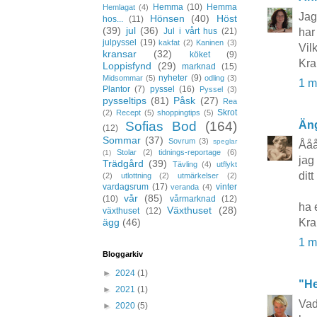
Hemma
(10)
Hemma
Hemlagat
(4)
Jag
Hönsen
(40)
Höst
hos...
(11)
(39)
jul
(36)
Jul i vårt hus
(21)
har
julpyssel
(19)
kakfat
(2)
Kaninen
(3)
Vil
kransar
(32)
köket
(9)
Kr
Loppisfynd
(29)
marknad
(15)
nyheter
(9)
Midsommar
(5)
odling
(3)
1 m
Plantor
(7)
pyssel
(16)
Pyssel
(3)
pysseltips
(81)
Påsk
(27)
Rea
Skrot
(2)
Recept
(5)
shoppingtips
(5)
Sofias Bod
(164)
Äng
(12)
Sommar
(37)
Sovrum
(3)
speglar
Åååå
Stolar
(2)
tidnings-reportage
(6)
(1)
jag
Trädgård
(39)
Tävling
(4)
utflykt
dit
(2)
utlottning
(2)
utmärkelser
(2)
vardagsrum
(17)
vinter
veranda
(4)
vår
(85)
(10)
vårmarknad
(12)
ha 
Växthuset
(28)
växthuset
(12)
ägg
(46)
Kra
1 m
Bloggarkiv
►
2024
(1)
"He
►
2021
(1)
Vad
►
2020
(5)