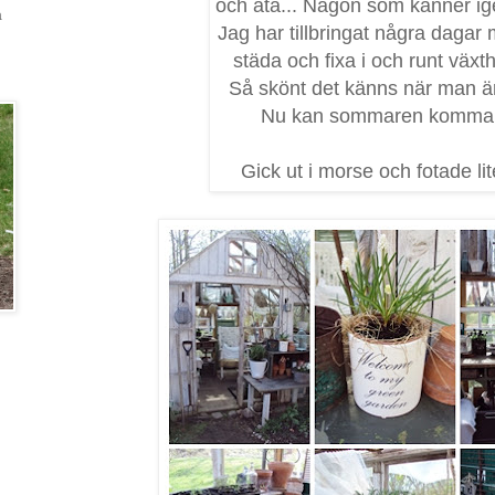
och äta... Någon som känner ig
a
Jag har tillbringat några dagar 
städa och fixa i och runt växt
Så skönt det känns när man är
Nu kan sommaren komma!
Gick ut i morse och fotade lite