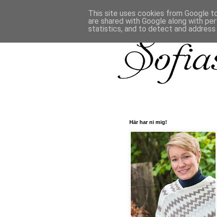
This site uses cookies from Google to 
are shared with Google along with per
statistics, and to detect and address
Här har ni mig!