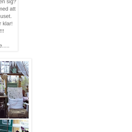
en sig?
med att
huset.
 klar!
!!
.....