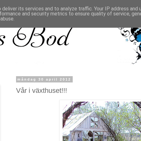
deliver its services and to analyze traffic. Your IP address and
formance and security metrics to ensure quality of service, ge
 abuse.
måndag 30 april 2012
Vår i växthuset!!!