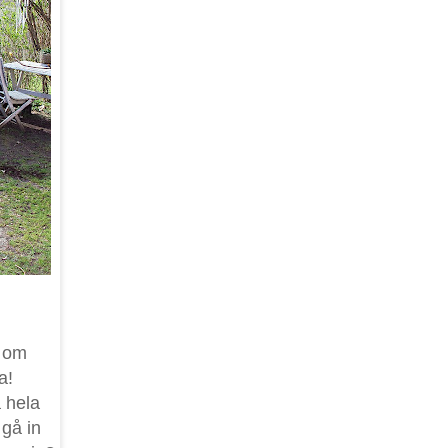
m om
a!
a hela
 gå in