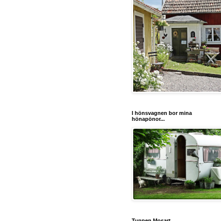
I hönsvagnen bor mina
hönapönor...
Tuppen Mosart