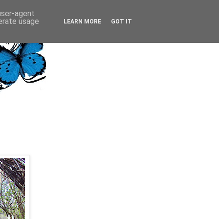
 user-agent
nerate usage
LEARN MORE
GOT IT