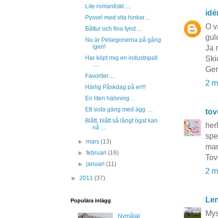
Lite romantiskt.....
idé
Pyssel med vita hinkar....
O v
Båttur och fina fynd....
guld
Nu är Pelargonerna på gång
igen!
Ja 
Har köpt mig en industripall
Ski
.....
Ge
Favoriter.....
2 m
Härlig Påskdag på er!!!
En liten hälsning ...
Ett sista gäng med ägg ....
to
Blått, blått så långt ögat kan
her
nå ....
spe
►
mars
(13)
man
►
februari
(16)
Tov
►
januari
(11)
2 m
►
2011
(37)
Le
Populära inlägg
Mys
Nymålat