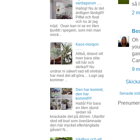
vardagsrum .....
så l
Hallojj! Nu är det
2 m
äntligen färdigt!!!
Piffat och fixat
och nu är jag
nöjd. Ovan kan ni se en liten
tjuvtitt i spegeln, som min man
Bo
snick...
Oh 
Kaos-morgon
you
.......
gar
Alltså, ibland vill
man bara slita
Car
sitt hår och
skrika!!! Nu
9 m
undrar ni säkert vad ett olivträd
har med det att göra.... Lugn jag
kommer ...
Skick
Den har kommit,
Senaste inl
den har
kommit!!!!
Prenumer
Hallå! För bara
en liten stund
sedan så
knackade det på dörren. Utanför
stod ett bud som överlämnade
den här mycket efterlängtade
gåvan! N...
Växthus och ett