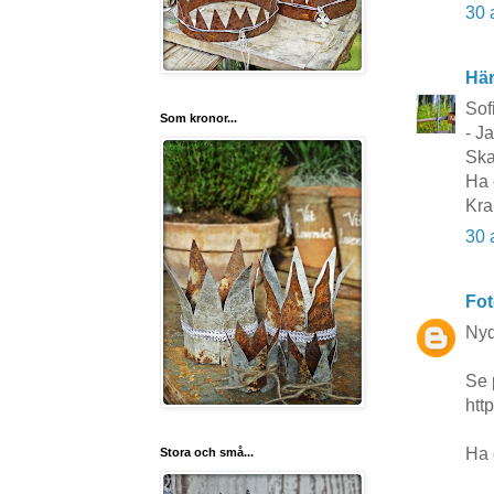
30 
Här
Sof
Som kronor...
- J
Ska
Ha 
Kra
30 
Fot
Nyde
Se 
htt
Ha 
Stora och små...