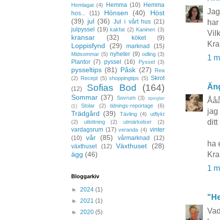
Hemma
(10)
Hemma
Hemlagat
(4)
Jag
Hönsen
(40)
Höst
hos...
(11)
(39)
jul
(36)
Jul i vårt hus
(21)
har
julpyssel
(19)
kakfat
(2)
Kaninen
(3)
Vil
kransar
(32)
köket
(9)
Kr
Loppisfynd
(29)
marknad
(15)
nyheter
(9)
Midsommar
(5)
odling
(3)
1 m
Plantor
(7)
pyssel
(16)
Pyssel
(3)
pysseltips
(81)
Påsk
(27)
Rea
Skrot
(2)
Recept
(5)
shoppingtips
(5)
Sofias Bod
(164)
Äng
(12)
Sommar
(37)
Sovrum
(3)
speglar
Åååå
Stolar
(2)
tidnings-reportage
(6)
(1)
jag
Trädgård
(39)
Tävling
(4)
utflykt
dit
(2)
utlottning
(2)
utmärkelser
(2)
vardagsrum
(17)
vinter
veranda
(4)
vår
(85)
(10)
vårmarknad
(12)
ha 
Växthuset
(28)
växthuset
(12)
ägg
(46)
Kra
1 m
Bloggarkiv
►
2024
(1)
"He
►
2021
(1)
Vad
►
2020
(5)