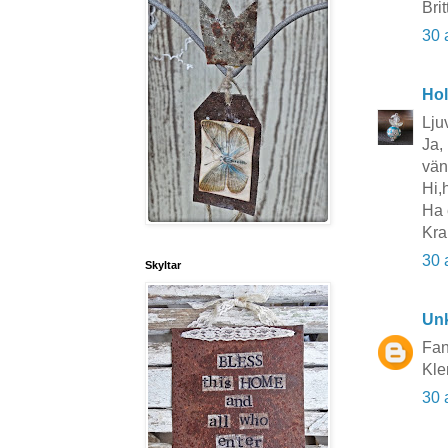
Brit
30 
Hol
Lju
Ja,
väns
Hi,h
Ha 
Kra
30 
Skyltar
Un
Fant
Kle
30 