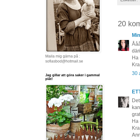
20 ko
Mi
Ååå
där
Maila mig gärna på :
Ha 
sofiasbod@hotmail.se
Kra
30 
Jag gillar att göra saker i gammal
plåt!
ET
Det
kan
gra
Ha 
Kra
Ann