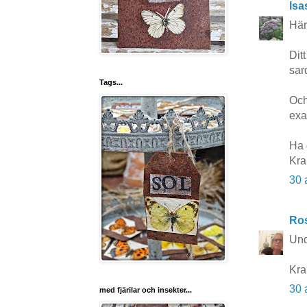
Isa
Här
Dit
sar
Tags...
Och
exak
Ha 
Kra
30 
Ros
Und
Kr
30 
med fjärilar och insekter...