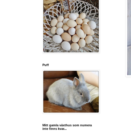
Puff
Mitt gamla växthus som numera
inte finns kvar...