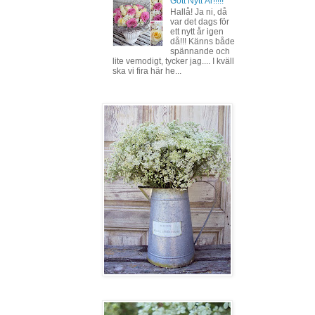
Gott Nytt År!!!!!
Hallå! Ja ni, då
var det dags för
ett nytt år igen
då!!! Känns både
spännande och
lite vemodigt, tycker jag.... I kväll
ska vi fira här he...