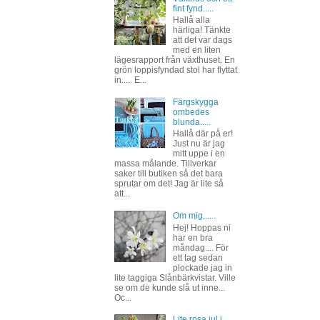
fint fynd.....
Hallå alla
härliga! Tänkte
att det var dags
med en liten
lägesrapport från växthuset. En
grön loppisfyndad stol har flyttat
in..... E...
Färgskygga
ombedes
blunda.....
Hallå där på er!
Just nu är jag
mitt uppe i en
massa målande. Tillverkar
saker till butiken så det bara
sprutar om det! Jag är lite så
att...
Om mig......
Hej! Hoppas ni
har en bra
måndag.... För
ett tag sedan
plockade jag in
lite taggiga Slånbärkvistar. Ville
se om de kunde slå ut inne...
Oc...
Lite rosa jul i