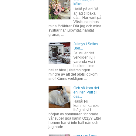
köket......
Hallå på er! Då
är jag tillbaka
då.... Har varit på
Västkusten hos
mina föräldrar. Där jag och mina
systrar har julpyntat, hämtat
granar, ...
Julmys i Sofias
Bod...
Ja, nu är det
verkligen jul i
varenda vrå i
butiken.. Inte
heller blev julstämningen
mindre av att det plötsligt kom
snö! Känns verkligen ...
Och så kom det
en liten Puff till
oss...
Hallå! Ni
kommer kanske
ihåg att vi i
början av sommaren förlorade
vår super goa kanin Ozzy? Efter
honom har vi inte haft nån och
jag hade...