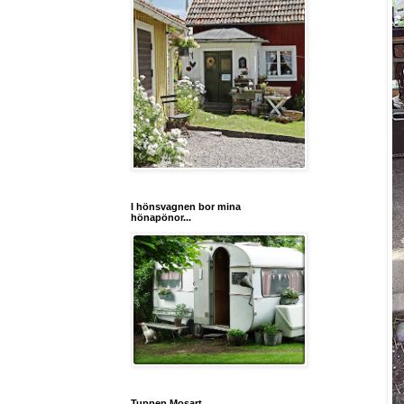
I hönsvagnen bor mina
hönapönor...
Tuppen Mosart