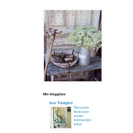
Min blogglista
Isas Trädgård
Återvunna
flaskvaser
pryder
brickbordet i
köket