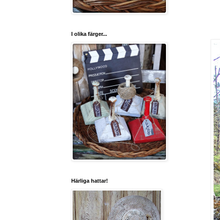
I olika färger...
Härliga hattar!