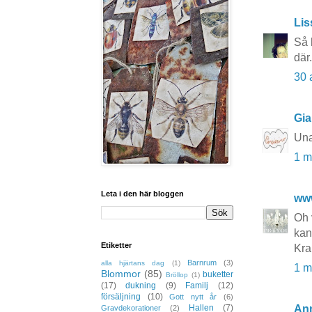
Lis
Så 
där
30 
Gia
Una
1 m
Leta i den här bloggen
ww
Oh 
kan
Etiketter
Kra
Barnrum
(3)
alla hjärtans dag
(1)
1 m
Blommor
(85)
buketter
Bröllop
(1)
(17)
dukning
(9)
Familj
(12)
försäljning
(10)
Gott nytt år
(6)
Hallen
(7)
An
Gravdekorationer
(2)