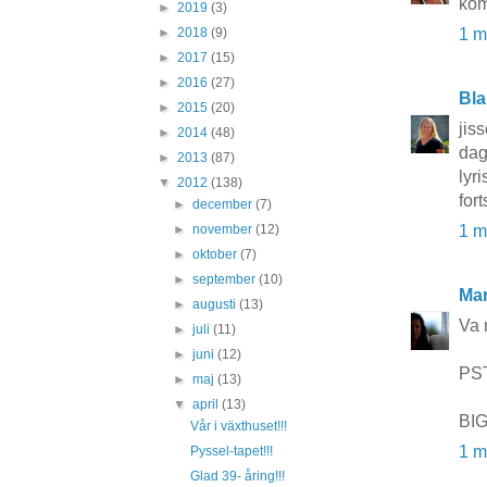
kom
►
2019
(3)
►
2018
(9)
1 m
►
2017
(15)
►
2016
(27)
Bla
►
2015
(20)
jis
►
2014
(48)
dag
►
2013
(87)
lyr
▼
2012
(138)
for
►
december
(7)
►
november
(12)
1 m
►
oktober
(7)
►
september
(10)
Mar
►
augusti
(13)
Va 
►
juli
(11)
►
juni
(12)
PST!
►
maj
(13)
▼
april
(13)
BIG
Vår i växthuset!!!
1 m
Pyssel-tapet!!!
Glad 39- åring!!!